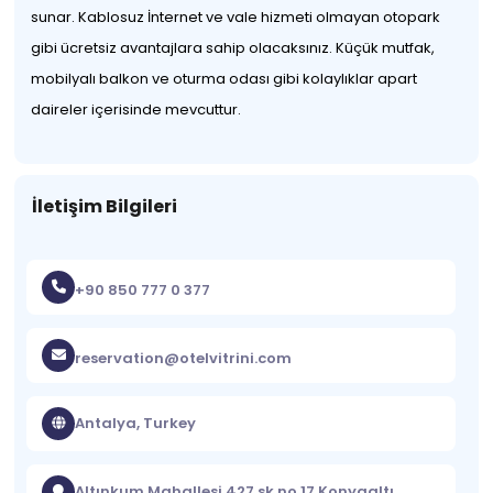
sunar. Kablosuz İnternet ve vale hizmeti olmayan otopark
gibi ücretsiz avantajlara sahip olacaksınız. Küçük mutfak,
mobilyalı balkon ve oturma odası gibi kolaylıklar apart
daireler içerisinde mevcuttur.
İletişim Bilgileri
+90 850 777 0 377
reservation@otelvitrini.com
Antalya, Turkey
Altınkum Mahallesi 427 sk no 17 Konyaaltı