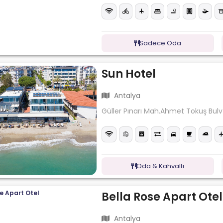
Sadece Oda
Sun Hotel
Antalya
Güller Pınarı Mah.Ahmet Tokuş Bulv
Oda & Kahvaltı
Bella Rose Apart Otel
Antalya