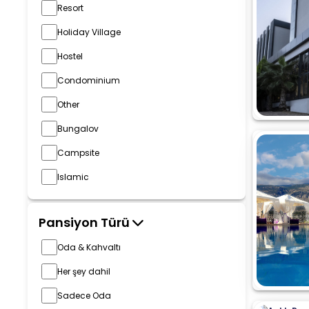
Resort
Holiday Village
Hostel
Condominium
Other
Bungalov
Campsite
Islamic
Pansiyon Türü
Oda & Kahvaltı
Her şey dahil
Sadece Oda