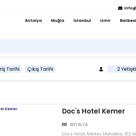
info@
Antalya
Muğla
İstanbul
Izmir
Balikesi
riş Tarihi
Çıkış Tarihi
2 Yetişk
Doc's Hotel Kemer
ANTALYA
Docs Hotel, Merkez Mahallesi, 102 s