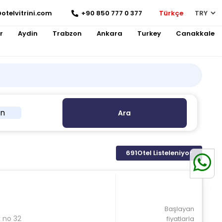
otelvitrini.com
+90 850 777 0 377
Türkçe
r
Aydin
Trabzon
Ankara
Turkey
Canakkale
in
Ara
691
Otel Listeleniyor
Başlayan
k no 32
fiyatlarla