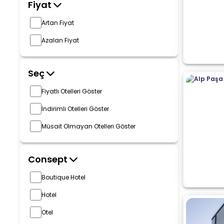
Fiyat
Artan Fiyat
Azalan Fiyat
Seç
Fiyatlı Otelleri Göster
İndirimli Otelleri Göster
Müsait Olmayan Otelleri Göster
Consept
Boutique Hotel
Hotel
Otel