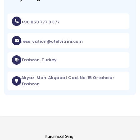
+90 850 777 0 377
reservation@otelvitrini.com
Trabzon, Turkey
Akyazı Mah. Akçabat Cad. No: 15 Ortahısar
Trabzon
Kurumsal Giriş