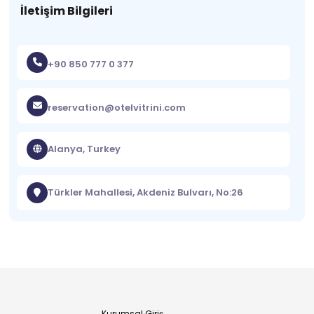
İletişim Bilgileri
+90 850 777 0 377
reservation@otelvitrini.com
Alanya, Turkey
Türkler Mahallesi, Akdeniz Bulvarı, No:26
Kurumsal Giriş