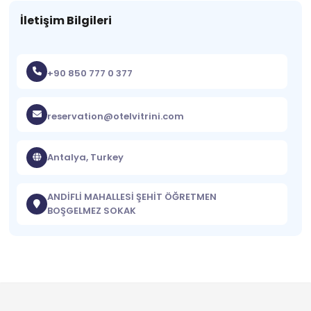
İletişim Bilgileri
+90 850 777 0 377
reservation@otelvitrini.com
Antalya, Turkey
ANDİFLİ MAHALLESİ ŞEHİT ÖĞRETMEN
BOŞGELMEZ SOKAK