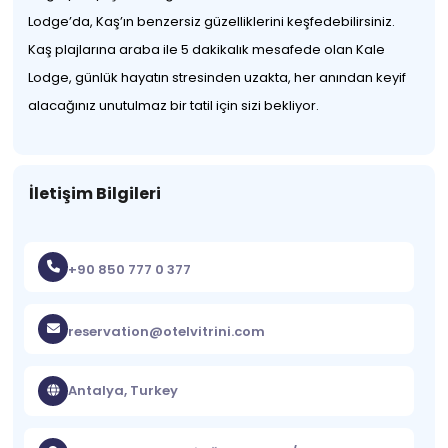
Lodge’da, Kaş’ın benzersiz güzelliklerini keşfedebilirsiniz.
Kaş plajlarına araba ile 5 dakikalık mesafede olan Kale
Lodge, günlük hayatın stresinden uzakta, her anından keyif
alacağınız unutulmaz bir tatil için sizi bekliyor.
İletişim Bilgileri
+90 850 777 0 377
reservation@otelvitrini.com
Antalya, Turkey