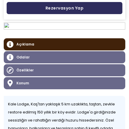
Rezervasyon Yap
Açıklama
Odalar
Özellikler
Konum
Kale Lodge, Kaş'tan yaklaşık 5 km uzaklıkta, taştan, zevkle
restore edilmiş 150 yıllık bir köy evidir. Lodge'a girdiğinizde
sessizliğin ve rahatlığın verdiği huzuru hissedersiniz. Özel
banyolara, balkonlara ve teraslara sahip 6 keyifli odada,