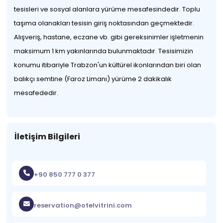
tesisleri ve sosyal alanlara yürüme mesafesindedir. Toplu
taşıma olanakları tesisin giriş noktasından geçmektedir.
Alışveriş, hastane, eczane vb. gibi gereksinimler işletmenin
maksimum 1 km yakınlarında bulunmaktadır. Tesisimizin
konumu itibariyle Trabzon'un kültürel ikonlarından biri olan
balıkçı semtine (Faroz Limanı) yürüme 2 dakikalık
mesafededir.
İletişim Bilgileri
+90 850 777 0 377
reservation@otelvitrini.com